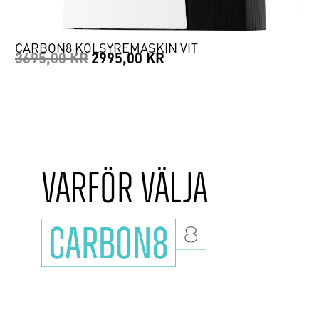
CARBON8 KOLSYREMASKIN VIT
3695,00
KR
2995,00
KR
VARFÖR VÄLJA