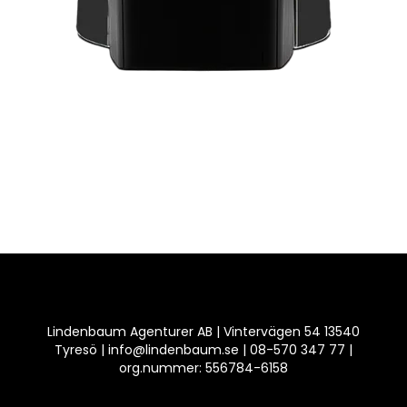
Lindenbaum Agenturer AB | Vintervägen 54 13540
Tyresö | info@lindenbaum.se | 08-570 347 77 |
org.nummer: 556784-6158