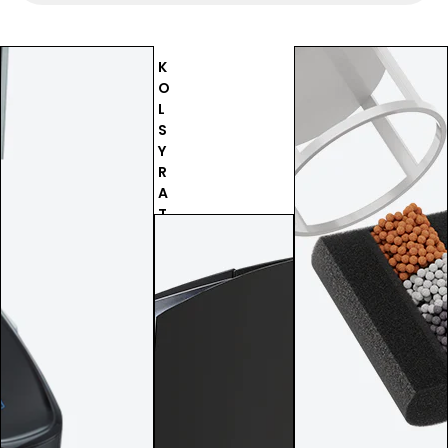
K
O
L
S
Y
R
A
T
B
V
U
A
B
T
B
T
L
E
O
N
R
M
U
E
T
D
A
E
N
N