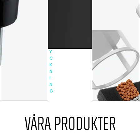
F
K
L
N
A
A
S
P
K
P
O
T
R
R
Y
C
K
N
I
N
G
VÅRA PRODUKTER